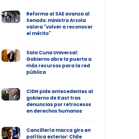
Reforma al SAE avanza al
Senado: ministra Arzola
valora "volver a reconocer
el mérito"
Sala Cuna Universal:
Gobierno abre la puerta a
más recursos para la red
pública
CIDH pide antecedentes al
gobierno de Kast tras
denuncias por retrocesos
en derechos humanos
Cancillería marca giro en
política exterior: Chile