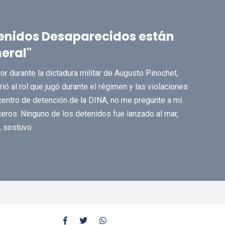
tenidos Desaparecidos están
eral"
sor durante la dictadura militar de Augusto Pinochet,
rió al rol que jugó durante el régimen y las violaciones
entro de detención de la DINA, no me pregunte a mí.
teros. Ninguno de los detenidos fue lanzado al mar,
, sostuvo.