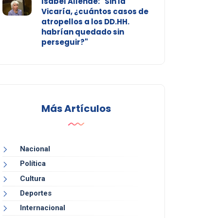
Isabel Allende: "Sin la
Vicaría, ¿cuántos casos de
atropellos a los DD.HH.
habrían quedado sin
perseguir?"
Más Artículos
Nacional
Política
Cultura
Deportes
Internacional