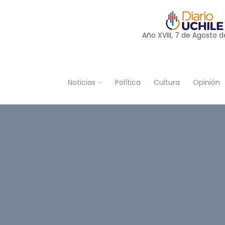
Año XVIII, 7 de
Agosto
d
Noticias
Política
Cultura
Opinión