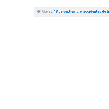
Claves:
18 de septiembre
,
accidentes de t