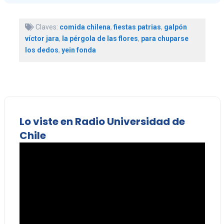
Claves:
comida chilena
,
fiestas patrias
,
galpón
víctor jara
,
la pérgola de las flores
,
para chuparse
los dedos
,
yein fonda
Lo viste en Radio Universidad de
Chile