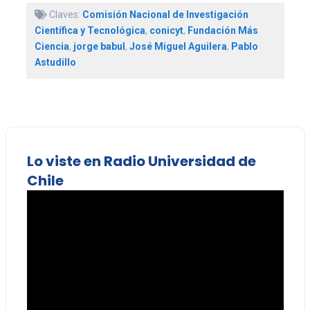
Claves:
Comisión Nacional de Investigación
Científica y Tecnológica
,
conicyt
,
Fundación Más
Ciencia
,
jorge babul
,
José Miguel Aguilera
,
Pablo
Astudillo
Lo viste en Radio Universidad de
Chile