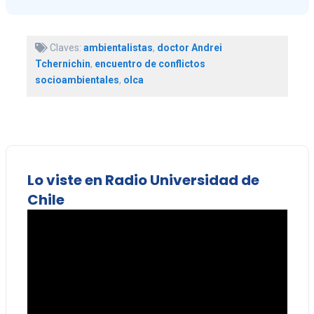
Claves:
ambientalistas
,
doctor Andrei
Tchernichin
,
encuentro de conflictos
socioambientales
,
olca
Lo viste en Radio Universidad de
Chile