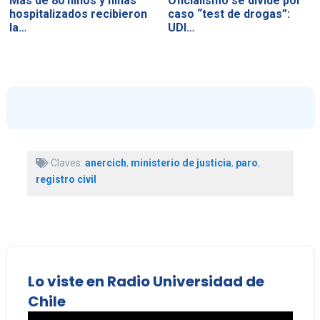
Más de 80 niños y niñas
Oficialismo se divide por
hospitalizados recibieron
caso “test de drogas”:
la…
UDI…
Claves:
anercich
,
ministerio de justicia
,
paro
,
registro civil
Lo viste en Radio Universidad de
Chile