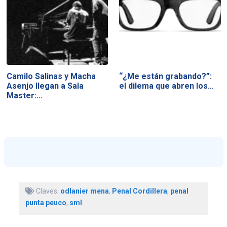
Camilo Salinas y Macha
“¿Me están grabando?”:
Asenjo llegan a Sala
el dilema que abren los…
Master:…
Claves:
odlanier mena
,
Penal Cordillera
,
penal
punta peuco
,
sml