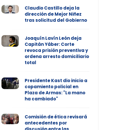
Claudio Castillo deja la
dirección de Mejor Niñez
tras solicitud del Gobierno
Joaquín Lavín León deja
Capitán Yáber: Corte
revoca prisión preventiva y
ordena arresto domiciliario
total
Presidente Kast dio inicio a
copamiento policial en
Plaza de Armas: "La mano
ha cambiado"
Comisión de ética revisará
antecedentes por
discusión entre las