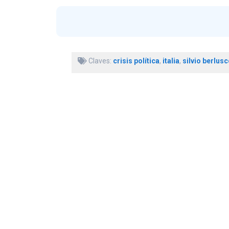
Claves:
crisis política
,
italia
,
silvio berlusc