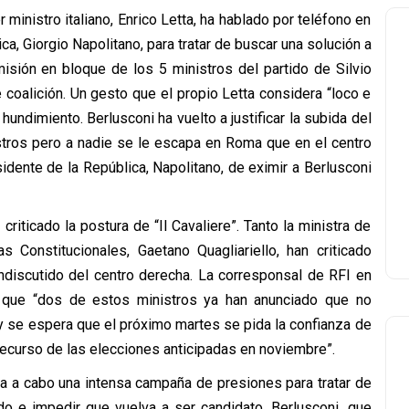
r ministro italiano, Enrico Letta, ha hablado por teléfono en
ca, Giorgio Napolitano, para tratar de buscar una solución a
misión en bloque de los 5 ministros del partido de Silvio
e coalición. Un gesto que el propio Letta considera “loco e
 hundimiento. Berlusconi ha vuelto a justificar la subida del
istros pero a nadie se le escapa en Roma que en el centro
sidente de la República, Napolitano, de eximir a Berlusconi
riticado la postura de “Il Cavaliere”. Tanto la ministra de
 Constitucionales, Gaetano Quagliariello, han criticado
indiscutido del centro derecha. La corresponsal de RFI en
 que “dos de estos ministros ya han anunciado que no
i y se espera que el próximo martes se pida la confianza de
recurso de las elecciones anticipadas en noviembre”.
va a cabo una intensa campaña de presiones para tratar de
do e impedir que vuelva a ser candidato. Berlusconi, que