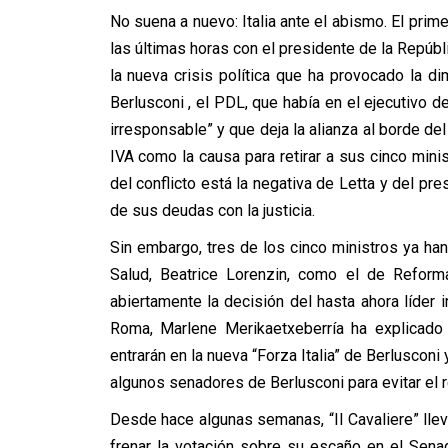
No suena a nuevo: Italia ante el abismo. El prime
las últimas horas con el presidente de la Repúbli
la nueva crisis política que ha provocado la di
Berlusconi , el PDL, que había en el ejecutivo d
irresponsable” y que deja la alianza al borde del
IVA como la causa para retirar a sus cinco min
del conflicto está la negativa de Letta y del pre
de sus deudas con la justicia.
Sin embargo, tres de los cinco ministros ya han c
Salud, Beatrice Lorenzin, como el de Reformas
abiertamente la decisión del hasta ahora líder 
Roma, Marlene Merikaetxeberría ha explicado
entrarán en la nueva “Forza Italia” de Berluscon
algunos senadores de Berlusconi para evitar el 
Desde hace algunas semanas, “Il Cavaliere” lle
frenar la votación sobre su escaño en el Sena