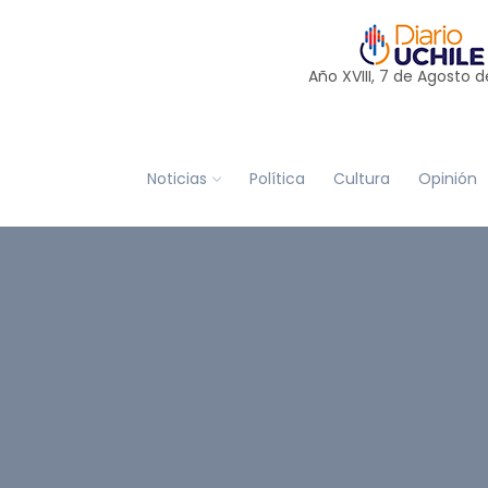
Año XVIII, 7 de
Agosto
d
Noticias
Política
Cultura
Opinión