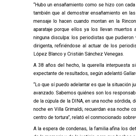
“Hubo un ensañamiento como se hizo con cada m
también que al demostrar ensañamiento en las 
mensaje lo hacen cuando montan en la Rincon
aparataje porque ellos ya los llevan muertos al
ninguna disculpa: los periodistas que pudieron v
dirigenta, refiriéndose al actuar de los perio
López Blanco y Cristián Sánchez Venegas.
A 38 años del hecho, la querella interpuesta si
expectante de resultados, según adelantó Galla
“Lo que sí puedo adelantar es que la situación j
avanzado. Sabemos quiénes son los responsable
de la cúpula de la DINA, en una noche sórdida, 
noche en Villa Grimaldi, recuerdan esa noche c
centro de tortura”, relató el conmocionado sobrev
A la espera de condenas, la familia afina los det