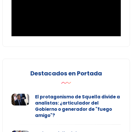
Destacados en Portada
El protagonismo de Squella divide a
analistas: ¿articulador del
Gobierno o generador de "fuego
amigo"?