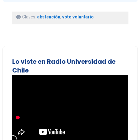
Claves:
abstención
,
voto voluntario
Lo viste en Radio Universidad de
Chile