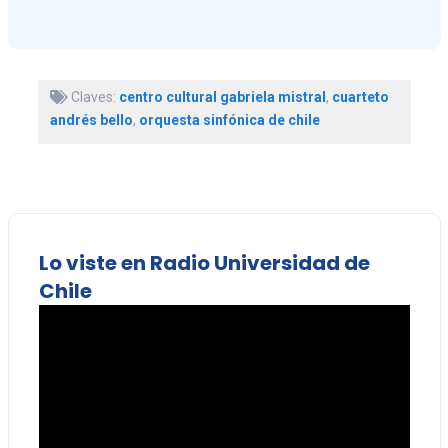
Claves:
centro cultural gabriela mistral
,
cuarteto
andrés bello
,
orquesta sinfónica de chile
Lo viste en Radio Universidad de
Chile