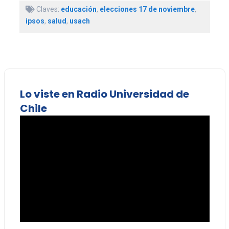
Claves:
educación
,
elecciones 17 de noviembre
,
ipsos
,
salud
,
usach
Lo viste en Radio Universidad de
Chile