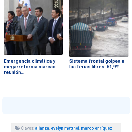
Emergencia climática y
Sistema frontal golpea a
megarreforma marcan
las ferias libres: 61,9%…
reunión…
Claves:
alianza
,
evelyn matthei
,
marco enríquez