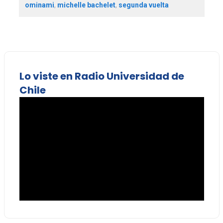
ominami
,
michelle bachelet
,
segunda vuelta
Lo viste en Radio Universidad de
Chile