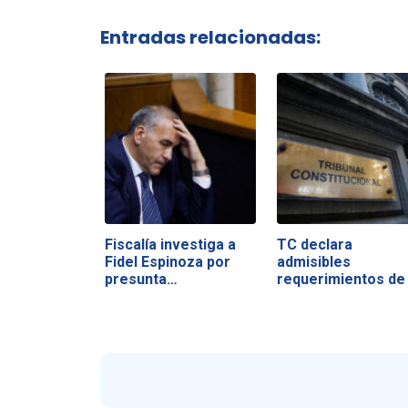
Entradas relacionadas:
Fiscalía investiga a
TC declara
Fidel Espinoza por
admisibles
presunta…
requerimientos de 
oposición…