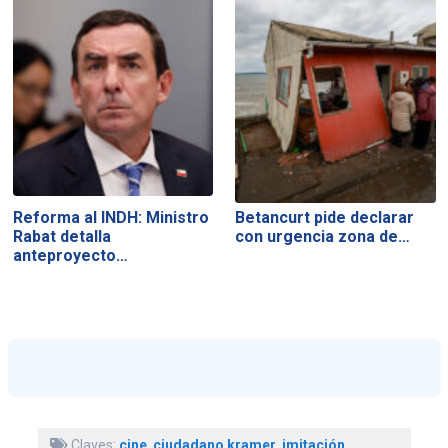
Reforma al INDH: Ministro
Betancurt pide declarar
Rabat detalla
con urgencia zona de…
anteproyecto…
Claves:
cine
,
ciudadano kramer
,
imitación
,