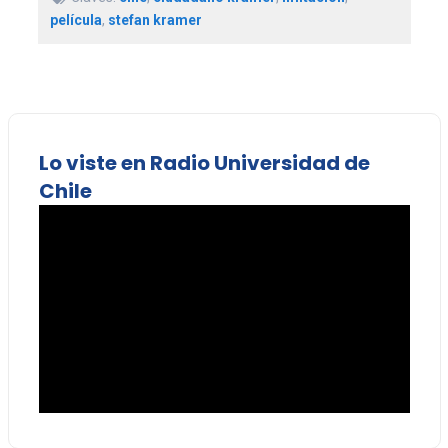
película
,
stefan kramer
Lo viste en Radio Universidad de
Chile