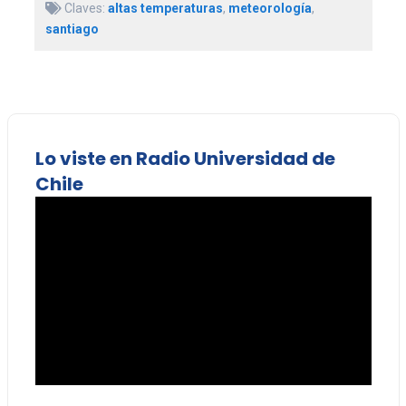
Claves:
altas temperaturas
,
meteorología
,
santiago
Lo viste en Radio Universidad de
Chile