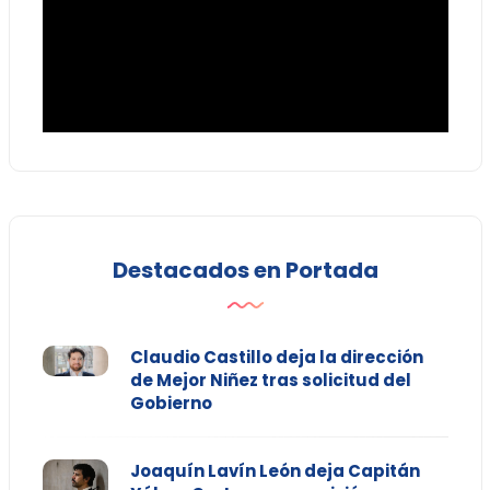
Destacados en Portada
Claudio Castillo deja la dirección
de Mejor Niñez tras solicitud del
Gobierno
Joaquín Lavín León deja Capitán