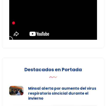
Destacados en Portada
Minsal alerta por aumento del virus
respiratorio sincicial durante el
invierno