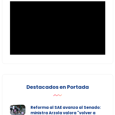
Destacados en Portada
Reforma al SAE avanza al Senado:
ministra Arzola valora "volver a