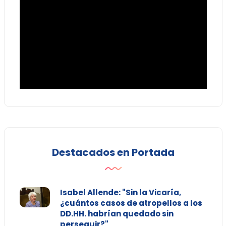
Destacados en Portada
Isabel Allende: "Sin la Vicaría,
¿cuántos casos de atropellos a los
DD.HH. habrían quedado sin
perseguir?"