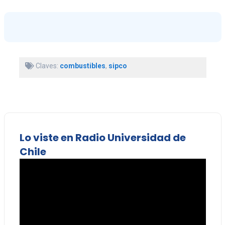
Claves:
combustibles
,
sipco
Lo viste en Radio Universidad de
Chile