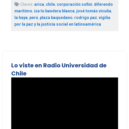
Claves:
arica
,
chile
,
corporación sofini
,
diferendo
marítimo
,
iza tu bandera blanca
,
josé tomás vicuña
,
la haya
,
perú
,
plaza baquedano
,
rodrigo paz
,
vigilia
por la paz y la justicia social en latinoamérica
Lo viste en Radio Universidad de
Chile