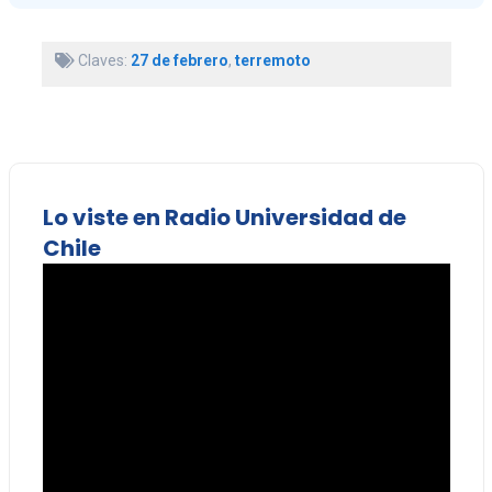
Claves:
27 de febrero
,
terremoto
Lo viste en Radio Universidad de
Chile