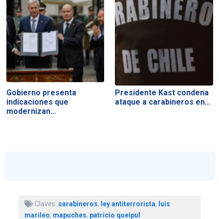
Gobierno presenta
Presidente Kast condena
indicaciones que
ataque a carabineros en…
modernizan…
Claves:
carabineros
,
ley antiterrorista
,
luis
marileo
,
mapuches
,
patricio queipul