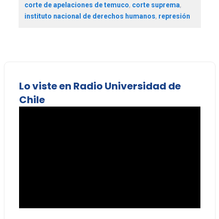
corte de apelaciones de temuco
,
corte suprema
,
instituto nacional de derechos humanos
,
represión
Lo viste en Radio Universidad de
Chile