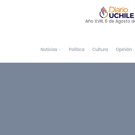
Año XVIII, 6 de
Agosto
d
Noticias
Política
Cultura
Opinión