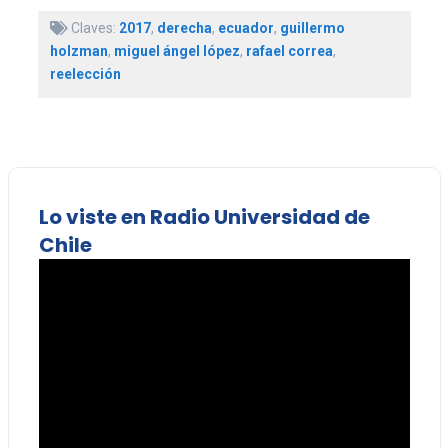
Claves:
2017
,
derecha
,
ecuador
,
guillermo
holzman
,
miguel ángel lópez
,
rafael correa
,
reelección
Lo viste en Radio Universidad de
Chile