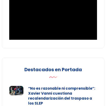
Destacados en Portada
“No es razonable ni comprensible”:
Xavier Vanni cuestiona
recalendarización del traspaso a
los SLEP