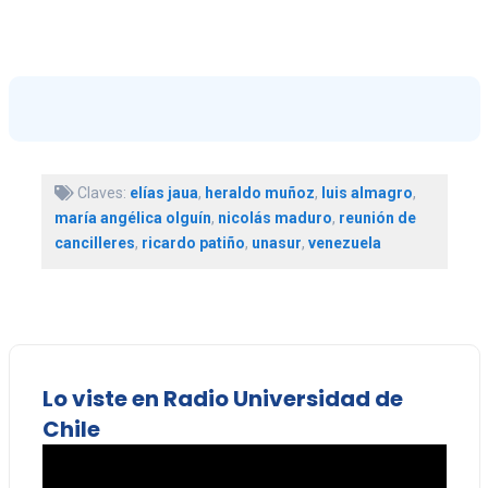
Claves:
elías jaua
,
heraldo muñoz
,
luis almagro
,
maría angélica olguín
,
nicolás maduro
,
reunión de
cancilleres
,
ricardo patiño
,
unasur
,
venezuela
Lo viste en Radio Universidad de
Chile