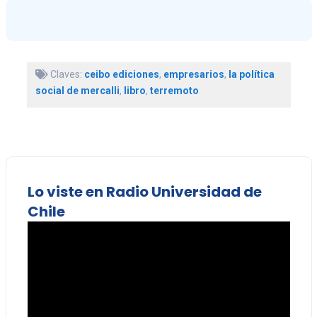
Claves:
ceibo ediciones
,
empresarios
,
la política
social de mercalli
,
libro
,
terremoto
Lo viste en Radio Universidad de
Chile