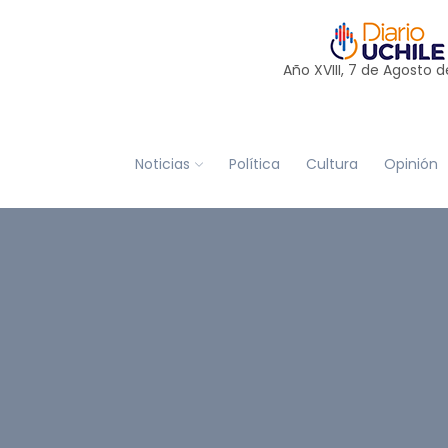
Año XVIII, 7 de
Agosto
d
Noticias
Política
Cultura
Opinión