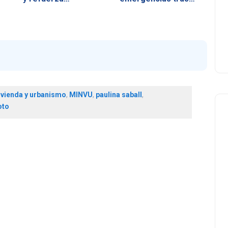
ivienda y urbanismo
,
MINVU
,
paulina saball
,
oto