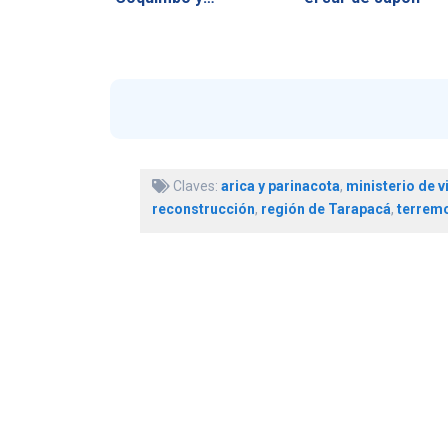
consecuencias…
Claves:
arica y parinacota
,
ministerio de v
reconstrucción
,
región de Tarapacá
,
terrem