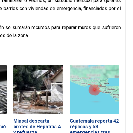
 familiares o vecinos; un subsidio mensual para quienes
e barrios con viviendas de emergencia, financiados por el
ién se sumarán recursos para reparar muros que sufrieron
es de la zona.
Minsal descarta
Guatemala reporta 42
ció
brotes de Hepatitis A
réplicas y 58
y refuerza…
emergencias tras…