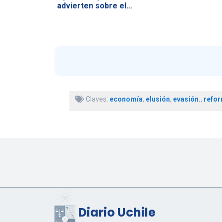
advierten sobre el…
Claves:
economía
,
elusión
,
evasión.
,
refor
Diario Uchile