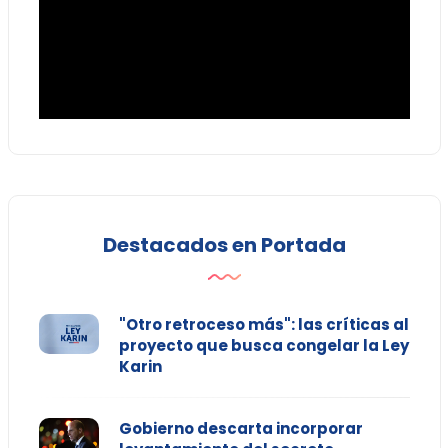
Destacados en Portada
"Otro retroceso más": las críticas al
proyecto que busca congelar la Ley
Karin
Gobierno descarta incorporar