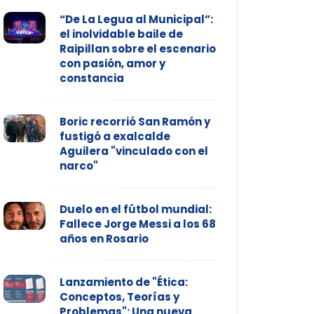
“De La Legua al Municipal”:
el inolvidable baile de
Raipillan sobre el escenario
con pasión, amor y
constancia
Boric recorrió San Ramón y
fustigó a exalcalde
Aguilera "vinculado con el
narco"
Duelo en el fútbol mundial:
Fallece Jorge Messi a los 68
años en Rosario
Lanzamiento de "Ética:
Conceptos, Teorías y
Problemas": Una nueva