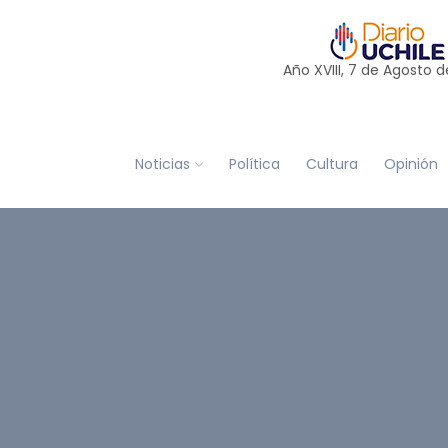
Año XVIII, 7 de
Agosto
d
Noticias
Política
Cultura
Opinión