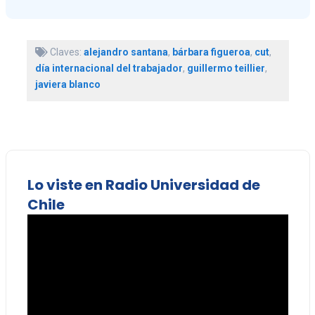
Claves:
alejandro santana
,
bárbara figueroa
,
cut
,
día internacional del trabajador
,
guillermo teillier
,
javiera blanco
Lo viste en Radio Universidad de
Chile