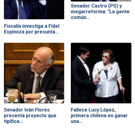
Senador Castro (PS) y
megarreforma: "La gente
común…
Fiscalía investiga a Fidel
Espinoza por presunta…
Senador Iván Flores
Fallece Lucy López,
presenta proyecto que
primera chilena en ganar
tipifica…
una…