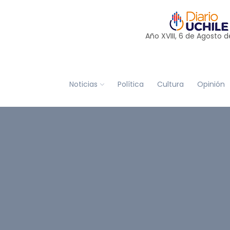
Año XVIII, 6 de
Agosto
d
Noticias
Política
Cultura
Opinión