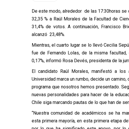
De este modo, alrededor de las 17:30horas se d
32,35 % a Raúl Morales de la Facultad de Cienc
31,4% de votos. A continuación, Francisco Br
alcanzó 23,48%.
Mientras, el cuarto lugar se lo llevó Cecilia Se
fue de Fernando Lolas, de la misma facultad, 
0,17%, informó Rosa Devés, presidenta de la junta
El candidato Raúl Morales, manifestó a los
Universidad marca un rumbo, decide un camino, 
programa que nosotros hemos presentado. Segu
nuevas personalidades para hacer de la educaci
Chile siga marcando pautas de lo que han de ser
“Nuestra comunidad de académicos se ha man
esta primera mayoría, en esta primera etapa de
por lo que ha significado este apoyo, por lo 