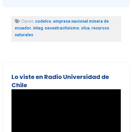
Claves:
codelco
,
empresa nacional minera de
ecuador
,
íntag
,
neoextractivismo
,
olca
,
recursos
naturales
Lo viste en Radio Universidad de
Chile