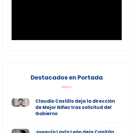
Destacados en Portada
Claudio Castillo deja la dirección
de Mejor Niñez tras solicitud del
Gobierno
Joaquín Lavín León deja Capitán