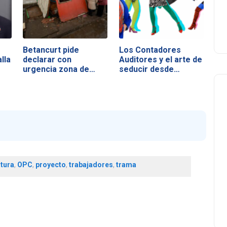
Betancurt pide
Los Contadores
lla
declarar con
Auditores y el arte de
urgencia zona de…
seducir desde…
ltura
,
OPC
,
proyecto
,
trabajadores
,
trama