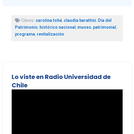
Claves:
carolina tohá
,
claudia barattini
,
Día del
Patrimonio
,
histórico nacional
,
museo
,
patrimonial
,
programa
,
revitalización
Lo viste en Radio Universidad de
Chile