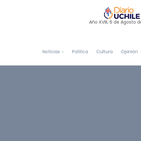
Año XVIII, 6 de
Agosto
d
Noticias
Política
Cultura
Opinión