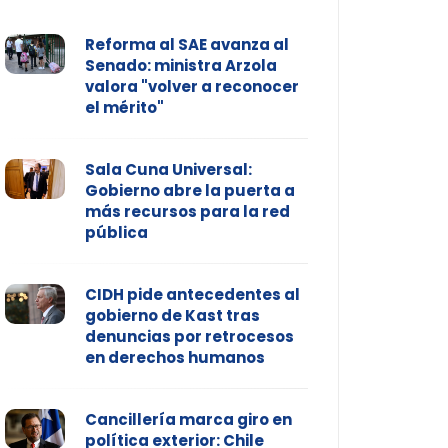
Reforma al SAE avanza al
Senado: ministra Arzola
valora "volver a reconocer
el mérito"
Sala Cuna Universal:
Gobierno abre la puerta a
más recursos para la red
pública
CIDH pide antecedentes al
gobierno de Kast tras
denuncias por retrocesos
en derechos humanos
Cancillería marca giro en
política exterior: Chile