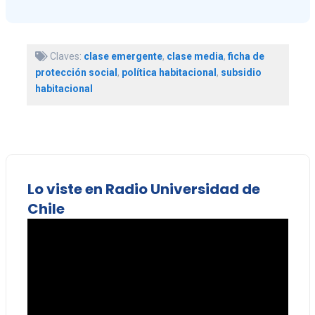
Claves:
clase emergente
,
clase media
,
ficha de
protección social
,
política habitacional
,
subsidio
habitacional
Lo viste en Radio Universidad de
Chile