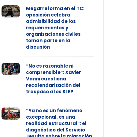
Megarreforma en el TC:
oposición celebra
admisibilidad de los
requerimientos y
organizaciones civiles
toman parte en la
discusión
“No es razonable ni
comprensible”: Xavier
Vanni cuestiona
recalendarización del
traspaso a los SLEP
“Ya no es un fenómeno
excepcional, es una
realidad estructural”: el
diagnóstico del Servicio
Jesuita sobre la migración