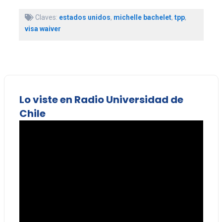
Claves:
estados unidos
,
michelle bachelet
,
tpp
,
visa waiver
Lo viste en Radio Universidad de
Chile