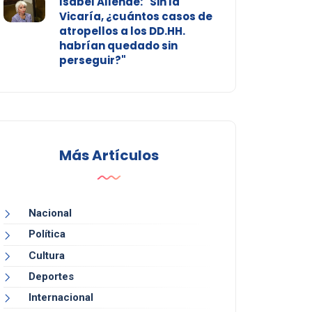
Isabel Allende: "Sin la
Vicaría, ¿cuántos casos de
atropellos a los DD.HH.
habrían quedado sin
perseguir?"
Más Artículos
Nacional
Política
Cultura
Deportes
Internacional