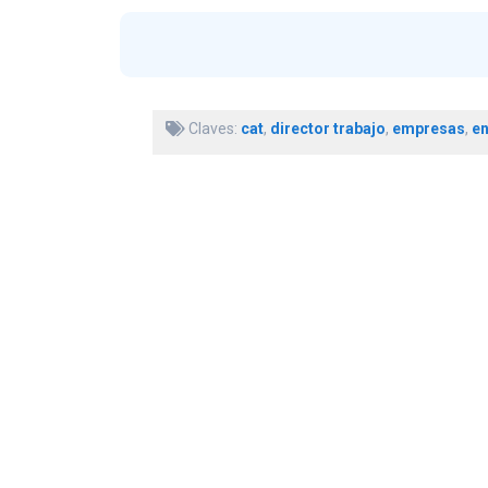
Claves:
cat
,
director trabajo
,
empresas
,
en