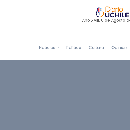
Año XVIII, 6 de
Agosto
d
Noticias
Política
Cultura
Opinión