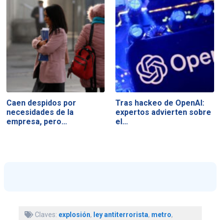
Caen despidos por
Tras hackeo de OpenAI:
necesidades de la
expertos advierten sobre
empresa, pero…
el…
Claves:
explosión
,
ley antiterrorista
,
metro
,