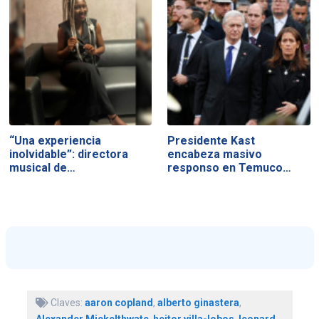
“Una experiencia
Presidente Kast
inolvidable”: directora
encabeza masivo
musical de…
responso en Temuco…
Claves:
aaron copland
,
alberto ginastera
,
Alexander Mickelthwate
,
heitor villa-lobos
,
leonard