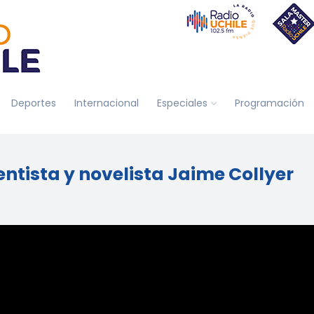
Deportes
Internacional
Especiales
Programación
entista y novelista Jaime Collyer