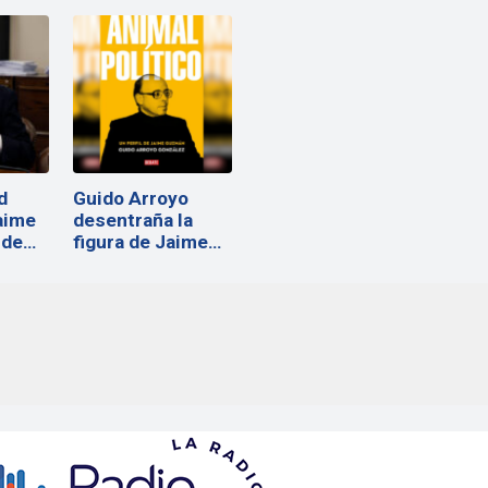
d
Guido Arroyo
Jaime
desentraña la
 de…
figura de Jaime
Guzmán:…